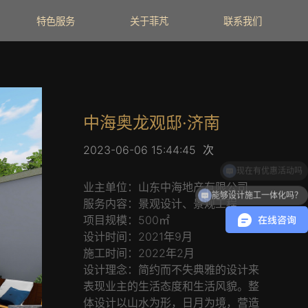
特色服务
关于菲芃
联系我们
0531-67807765（济
南）
18615236172（泰安）
中海奥龙观邸·济南
2023-06-06 15:44:45
次
业主单位：山东中海地产有限公司
能够设计施工一体化吗？
服务内容：景观设计、景观工程
项目规模：500㎡
设计时间：2021年9月
施工时间：2022年2月
设计理念：简约而不失典雅的设计来
表现业主的生活态度和生活风貌。整
体设计以山水为形，日月为境，营造