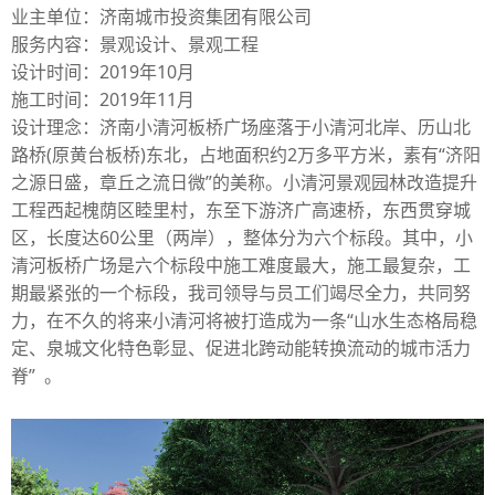
业主单位：济南城市投资集团有限公司
服务内容：景观设计、景观工程
设计时间：2019年10月
施工时间：2019年11月
设计理念：济南小清河板桥广场座落于小清河北岸、历山北
路桥(原黄台板桥)东北，占地面积约2万多平方米，素有“济阳
之源日盛，章丘之流日微”的美称。小清河景观园林改造提升
工程西起槐荫区睦里村，东至下游济广高速桥，东西贯穿城
区，长度达60公里（两岸），整体分为六个标段。其中，小
清河板桥广场是六个标段中施工难度最大，施工最复杂，工
期最紧张的一个标段，我司领导与员工们竭尽全力，共同努
力，在不久的将来小清河将被打造成为一条“山水生态格局稳
定、泉城文化特色彰显、促进北跨动能转换流动的城市活力
脊” 。