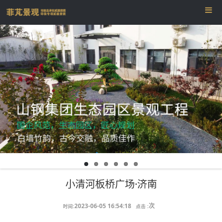
小清河板桥广场·济南
2023-06-05 16:54:18
次
时间:
点击 :