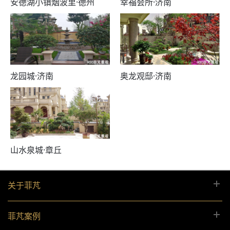
安德湖小镇烟波里·德州
幸福会所·济南
龙园城·济南
奥龙观邸·济南
山水泉城·章丘
关于菲芃
菲芃案例